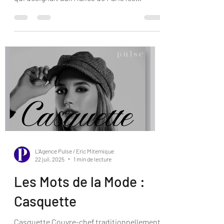
abréviation populaire de « marchand d'ail »,
qui désignait aux Halles de Paris les
maraîchers bretons qui vendaient leur ail,
et qui portaient en hiver de gros tricots à
manches longues. Ils ont été dénommés «
chandail » par métonymie.
L'Agence Pulse / Eric Miternique
22 juil. 2025
1 min de lecture
Les Mots de la Mode :
Casquette