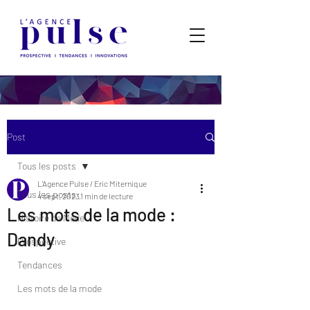
Post
Tous les posts
L'Agence Pulse / Eric Miternique
Tous les posts
4 sept. 2023
1 min de lecture
Les mots de la mode :
Histoire de Mode
Dandy
Prospective
Tendances
Les mots de la mode