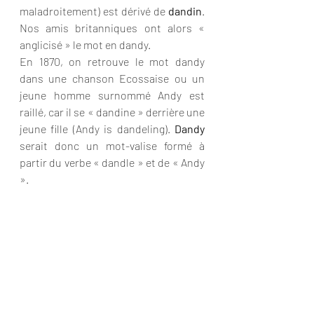
maladroitement) est dérivé de 
dandin
. 
Nos amis britanniques ont alors « 
anglicisé » le mot en dandy.
En 1870, on retrouve le mot dandy 
dans une chanson Ecossaise ou un 
jeune homme surnommé Andy est 
raillé, car il se « dandine » derrière une 
jeune fille (Andy is dandeling). 
Dandy
serait donc un mot-valise formé à 
partir du verbe « dandle » et de « Andy 
».