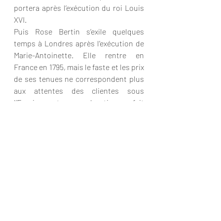
portera après l’exécution du roi Louis 
XVI.
Puis Rose Bertin s’exile quelques 
temps à Londres après l’exécution de 
Marie-Antoinette. Elle rentre en 
France en 1795, mais le faste et les prix 
de ses tenues ne correspondent plus 
aux attentes des clientes sous 
l’Empire et sa boutique fait 
malheureusement faillite.
Rose Bertin s’éteint en 1813, non sans 
avoir laissé son empreinte, raffinée, 
innovante, inspirante, dans le monde 
de la mode !