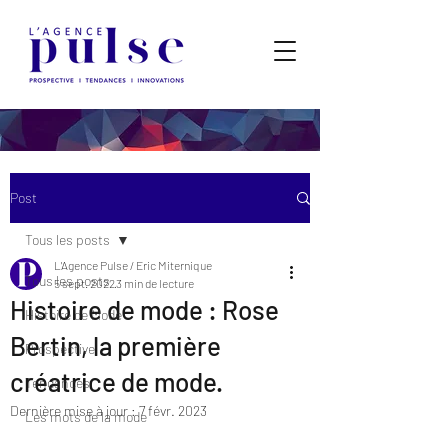
Post
Tous les posts
L'Agence Pulse / Eric Miternique
Tous les posts
5 sept. 2022
3 min de lecture
Histoire de mode : Rose
Histoire de Mode
Bertin, la première
Prospective
créatrice de mode.
Tendances
Dernière mise à jour :
7 févr. 2023
Les mots de la mode