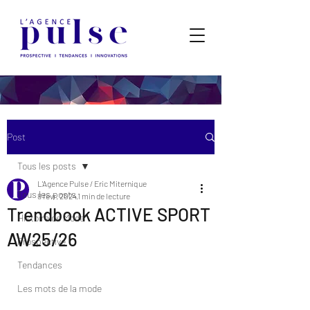
Post
Tous les posts
L'Agence Pulse / Eric Miternique
Tous les posts
8 févr. 2024
1 min de lecture
Trendbook ACTIVE SPORT
Histoire de Mode
AW25/26
Prospective
Tendances
Les mots de la mode