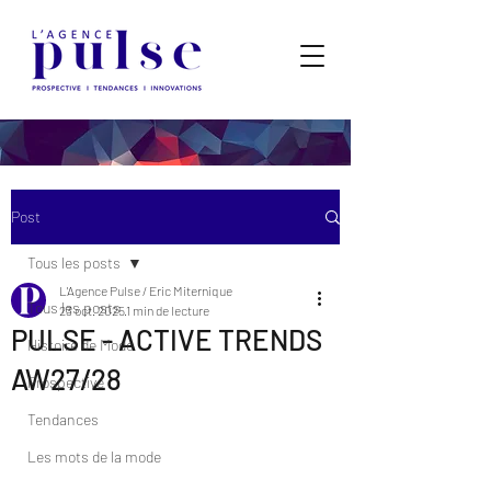
Post
Tous les posts
L'Agence Pulse / Eric Miternique
Tous les posts
23 oct. 2025
1 min de lecture
PULSE - ACTIVE TRENDS
Histoire de Mode
AW27/28
Prospective
Tendances
Les mots de la mode