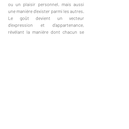
ou un plaisir personnel, mais aussi 
une manière d’exister parmi les autres. 
Le goût devient un vecteur 
d’expression et d’appartenance, 
révélant la manière dont chacun se 
situe dans un groupe, une culture ou 
une génération.
Sur le plan psychologique, goûter 
revient à chercher un équilibre entre 
plaisir et contrôle, entre spontanéité 
et conscience. Le goût éveille des 
émotions, ravive des souvenirs, et 
contribue à la construction d’une 
identité personnelle et culturelle. Loin 
d’être un simple acte biologique, il 
devient un acte de sens, une façon de 
se relier à soi, aux autres et à son 
environnement.