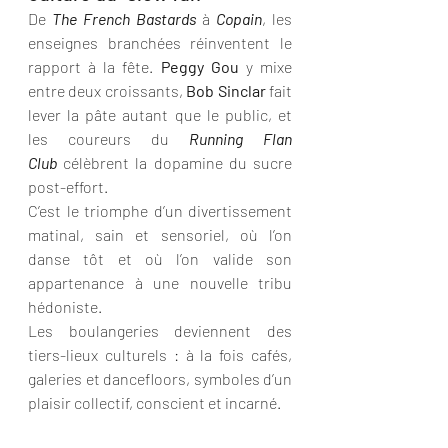
De 
The French Bastards
 à 
Copain
, les 
enseignes branchées réinventent le 
rapport à la fête. 
Peggy Gou
 y mixe 
entre deux croissants, 
Bob Sinclar
 fait 
lever la pâte autant que le public, et 
les coureurs du 
Running Flan 
Club
 célèbrent la dopamine du sucre 
post-effort.
C’est le triomphe d’un divertissement 
matinal, sain et sensoriel, où l’on 
danse tôt et où l’on valide son 
appartenance à une nouvelle tribu 
hédoniste.
Les boulangeries deviennent des 
tiers-lieux culturels : à la fois cafés, 
galeries et dancefloors, symboles d’un 
plaisir collectif, conscient et incarné.