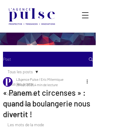
Post
Tous les posts
L'Agence Pulse / Eric Miternique
Tous les posts
29 oct. 2025
4 min de lecture
« Panem et circenses » :
Histoire de Mode
quand la boulangerie nous
Prospective
divertit !
Tendances
Les mots de la mode