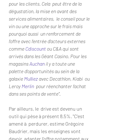
pour les clients. Cela  peut être de la 
dégustation, la mise en avant des 
services alimentaires,  le conseil pour le 
vin ou une approche sur le frais mais 
pourquoi aussi  un renforcement de 
l'offre avec l'entrée d'acteurs externes 
comme 
Cdiscount
 ou C&A qui sont 
arrivés dans les Géant Casino. Pour les 
magasins 
Auchan
 il y a toute une 
palette d'opportunités au sein de la 
galaxie 
Mulliez
 avec Decathlon, Kiabi  ou 
Leroy 
Merlin
  pour réenchanter l’achat 
dans ses points de vente". 
Par ailleurs, le  drive est devenu un 
outil qui pèse à présent 8,5%. "C'est 
amené à  perdurer, estime Grégoire 
Baudrier, mais les enseignes vont 
devoir  adapter l’offre notamment aux 