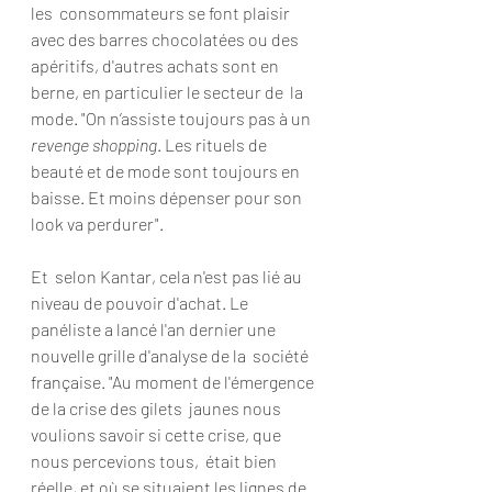
les  consommateurs se font plaisir 
avec des barres chocolatées ou des  
apéritifs, d'autres achats sont en 
berne, en particulier le secteur de  la 
mode. "On n’assiste toujours pas à un 
revenge shopping
. Les rituels de 
beauté et de mode sont toujours en 
baisse. Et moins dépenser pour son 
look va perdurer".
Et  selon Kantar, cela n'est pas lié au 
niveau de pouvoir d'achat. Le  
panéliste a lancé l'an dernier une 
nouvelle grille d'analyse de la  société 
française. "Au moment de l'émergence 
de la crise des gilets  jaunes nous 
voulions savoir si cette crise, que 
nous percevions tous,  était bien 
réelle, et où se situaient les lignes de 