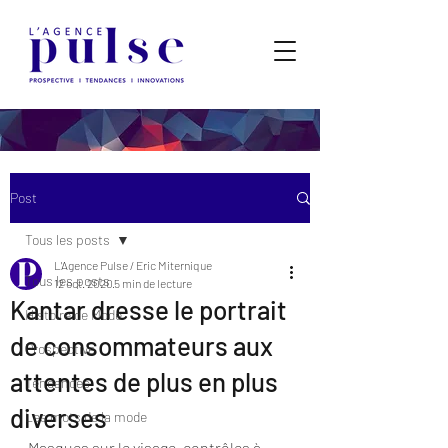
Post
Tous les posts
L'Agence Pulse / Eric Miternique
Tous les posts
12 oct. 2020
5 min de lecture
Kantar dresse le portrait
Histoire de Mode
de consommateurs aux
Prospective
attentes de plus en plus
Tendances
diverses
Les mots de la mode
Masques sur le visage, contrôles à 