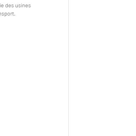
gie des usines 
nsport. 