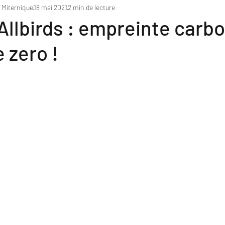
c Miternique
18 mai 2021
2 min de lecture
Allbirds : empreinte carb
 zero !