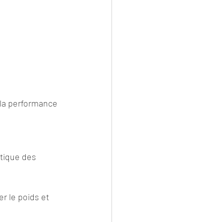
la performance 
stique des 
r le poids et 