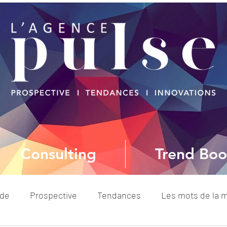
Consulting
Trend Boo
ode
Prospective
Tendances
Les mots de la 