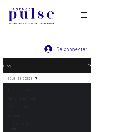
Se connecter
Blog
Tous les posts
Tous les posts
Histoire de Mode
Prospective
Tendances
Les mots de la
mode