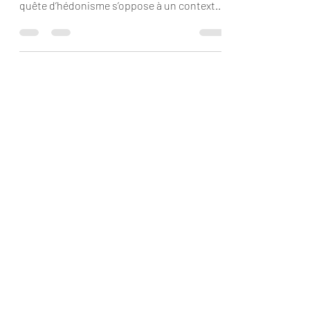
UNE ÉPOQUE TIRAILLÉE PAR DES
CONTRADICTIONS FORTES D’un côté, la
quête d’hédonisme s’oppose à un contexte
dont le caractère anxiogène ne...