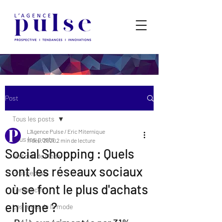
Post
Tous les posts
L'Agence Pulse / Eric Miternique
Tous les posts
11 déc. 2020
2 min de lecture
Social Shopping : Quels
Histoire de Mode
sont les réseaux sociaux
Prospective
où se font le plus d'achats
Tendances
en ligne ?
Les mots de la mode