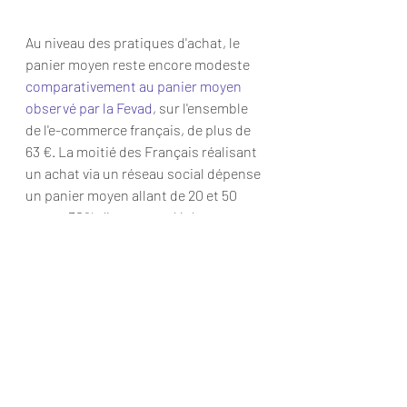
Au niveau des pratiques d'achat, le 
panier moyen reste encore modeste 
comparativement au panier moyen 
observé par la Fevad
, sur l'ensemble 
de l'e-commerce français, de plus de 
63 €. La moitié des Français réalisant 
un achat via un réseau social dépense 
un panier moyen allant de 20 et 50 
euros. 30% d'entre eux déclarent 
dépenser moins de 20 euros sur les 
réseaux sociaux. Un chiffre appelé à 
peut-être évoluer à l'avenir.