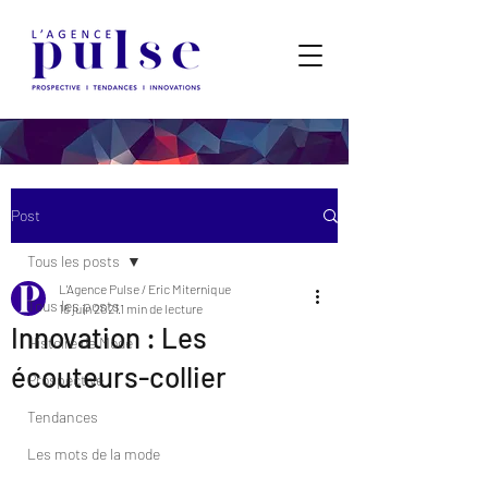
Post
Tous les posts
L'Agence Pulse / Eric Miternique
Tous les posts
16 juin 2021
1 min de lecture
Innovation : Les
Histoire de Mode
écouteurs-collier
Prospective
Tendances
Les mots de la mode