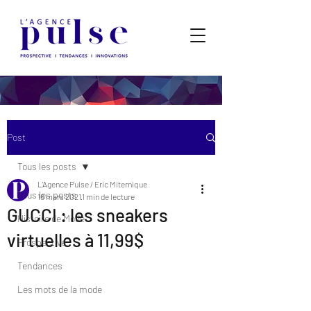
Post
Tous les posts
L'Agence Pulse / Eric Miternique
Tous les posts
16 mars 2021
1 min de lecture
GUCCI : les sneakers
Histoire de Mode
virtuelles à 11,99$
Prospective
Tendances
Les mots de la mode