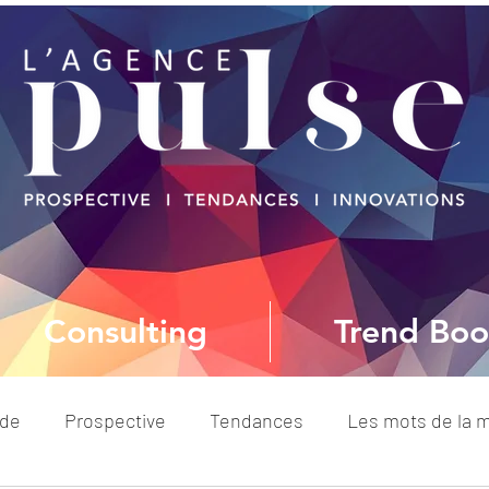
Consulting
Trend Boo
ode
Prospective
Tendances
Les mots de la 