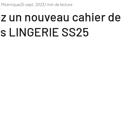
c Miternique
25 sept. 2023
1 min de lecture
z un nouveau cahier de
s LINGERIE SS25