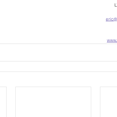
L
eric@
www.