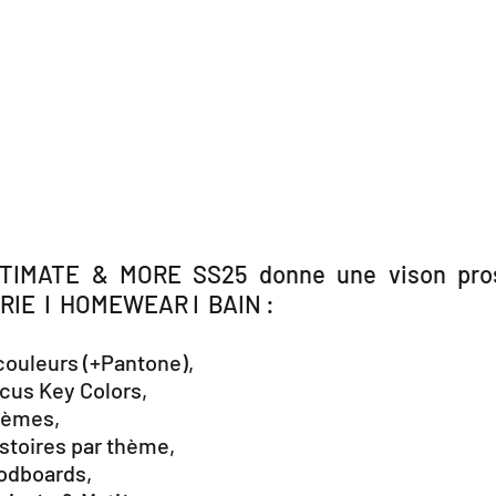
NTIMATE & MORE SS25 donne une vison pros
IE  I  HOMEWEAR I  BAIN : 
couleurs (+Pantone),
ocus Key Colors,
hèmes,
istoires par thème,
odboards,