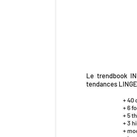
Le trendbook I
tendances LINGER
+ 40 
+ 6 f
+ 5 t
+ 3 h
+ mo