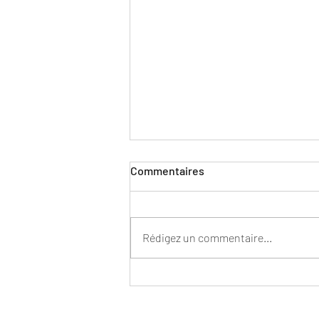
Commentaires
Rédigez un commentaire...
Nike et Hyperice présentent
la Nike Air Zoom Hyperslide :
une claquette de