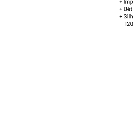
+ Imp
+ Dét
+ Sil
 + 1