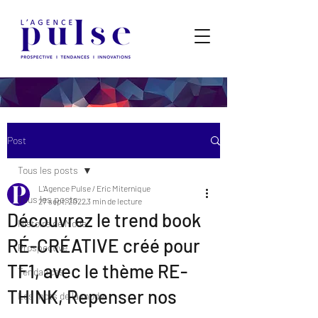
Post
Tous les posts
L'Agence Pulse / Eric Miternique
Tous les posts
27 sept. 2022
3 min de lecture
Découvrez le trend book
Histoire de Mode
RÉ-CRÉATIVE créé pour
Prospective
TF1, avec le thème RE-
Tendances
THINK, Repenser nos
Les mots de la mode