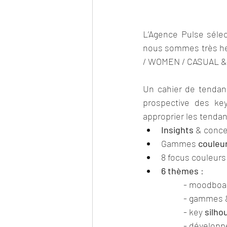
L’Agence Pulse sélec
nous sommes très heu
/ WOMEN / CASUAL &
Un cahier de tendan
prospective des key
approprier les tendan
Insights
 & conce
Gammes 
couleu
8 focus couleurs 
6 thèmes
 :
- moodboard
- gammes &
- key 
silho
- dévelop