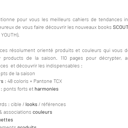
tionne pour vous les meilleurs cahiers de tendances int
reux de vous faire découvrir les nouveaux books 
SCOU
 YOUTH).
ces résolument orienté produits et couleurs qui vous d
 products de la saison. 110 pages pour décrypter, an
ces  et découvrir les indispensables :
pts de la saison
rs
 : 48 coloris + Pantone TCX
: ponts forts et 
harmonies
s : cible / 
looks
 / références
 associations 
couleurs
uettes
pements 
produits