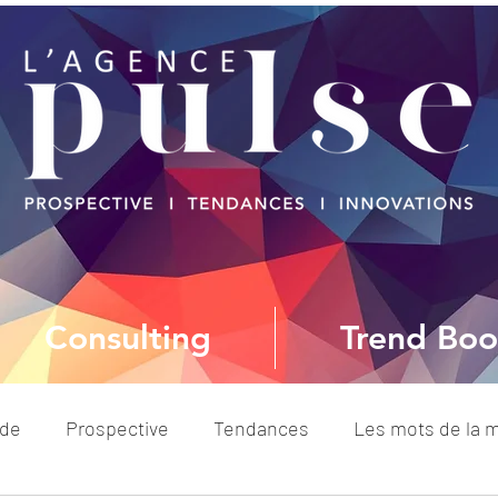
Consulting
Trend Boo
ode
Prospective
Tendances
Les mots de la 