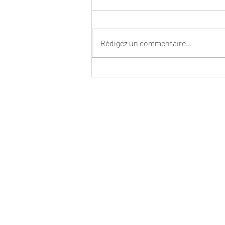
Rédigez un commentaire...
Nike et Hyperice présentent
la Nike Air Zoom Hyperslide :
une claquette de
récupération innovante pour
les athlètes