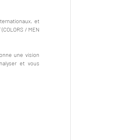
ernationaux, et 
T
 (COLORS / MEN 
onne une vision 
alyser et vous 