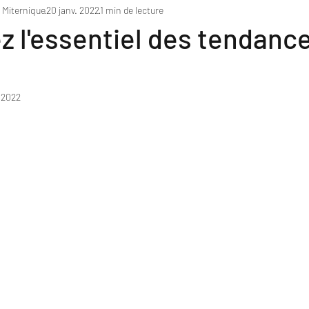
c Miternique
20 janv. 2022
1 min de lecture
z l'essentiel des tendan
. 2022